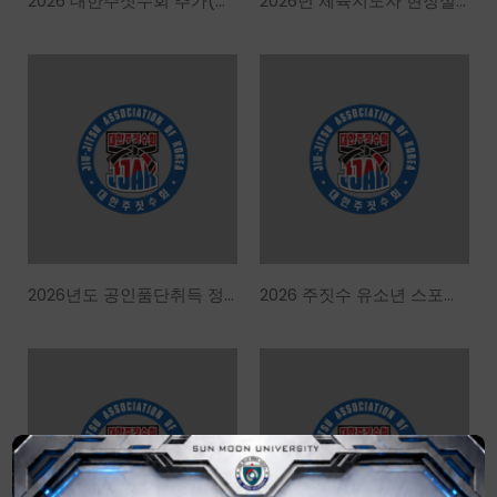
2026 대한주짓수회 추가(구제)지도자강습회 합격자명단
2026년 체육지도자 현장실습기관 후보체육관 선정 결과 및 장소안내
2026년도 공인품단취득 정기 및 특별심사일정, 심사내용 알림(26.08.22.)
2026 주짓수 유소년 스포츠 기반구축 사업 재입찰 공고 안내