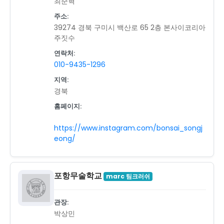
최준혁
주소:
39274 경북 구미시 백산로 65 2층 본사이코리아
주짓수
연락처:
010-9435-1296
지역:
경북
홈페이지:
https://www.instagram.com/bonsai_songj
eong/
포항무술학교
marc 팀크러쉬
관장:
박상민