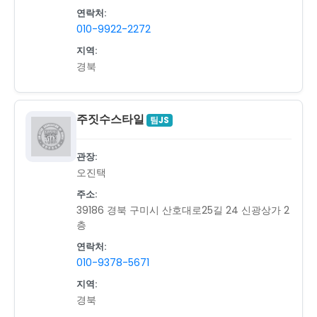
연락처:
010-9922-2272
지역:
경북
주짓수스타일
팀JS
관장:
오진택
주소:
39186 경북 구미시 산호대로25길 24 신광상가 2
층
연락처:
010-9378-5671
지역:
경북