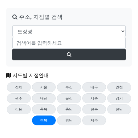
주소, 지점별 검색
시도별 지점안내
전체
서울
부산
대구
인천
광주
대전
울산
세종
경기
강원
충북
충남
전북
전남
경북
경남
제주