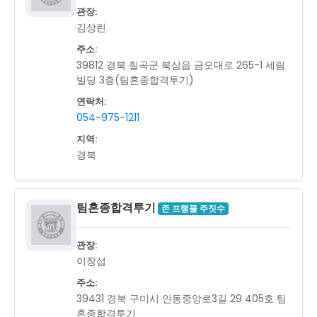
관장:
김상린
주소:
39812 경북 칠곡군 북삼읍 금오대로 265-1 세림
빌딩 3층(팀혼종합격투기)
연락처:
054-975-1211
지역:
경북
팀혼종합격투기
존 프랭클 주짓수
관장:
이창섭
주소:
39431 경북 구미시 인동중앙로3길 29 405호 팀
혼종합격투기