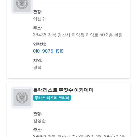
관장:
이선수
주소:
38436 경북 경산시 하양읍 하양로 50 3층 쎈짐
연락처:
010-9076-1918
지역:
경북
블랙리스트 주짓수 아카데미
루카스 레프리 코리아
관장:
김상준
주소:
38662 경북 경산시 중산동 632 7층 706/707호