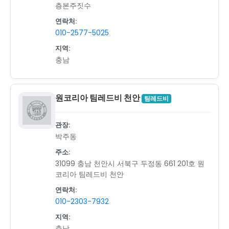
층본주짓수
연락처:
010-2577-5025
지역:
충남
원코리아 팀레드비 천안
팀레드비
관장:
박주동
주소:
31099 충남 천안시 서북구 두정동 661 201호 원
코리아 팀레드비 천안
연락처:
010-2303-7932
지역:
충남