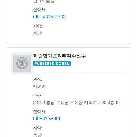
산그래플짐
연락처:
010-4825-3733
지역:
충남
화랑합기도&부여주짓수
PUREBRED KOREA
관장:
박성준
주소:
33148 충남 부여군 부여읍 계백로 405 3층 1호
연락처:
010-6215-1191
지역:
충남