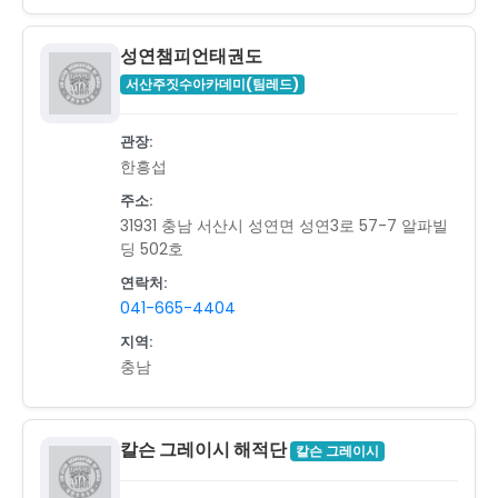
성연챔피언태권도
서산주짓수아카데미(팀레드)
관장:
한흥섭
주소:
31931 충남 서산시 성연면 성연3로 57-7 알파빌
딩 502호
연락처:
041-665-4404
지역:
충남
칼슨 그레이시 해적단
칼슨 그레이시