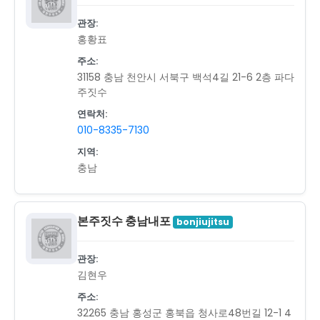
관장:
홍황표
주소:
31158 충남 천안시 서북구 백석4길 21-6 2층 파다
주짓수
연락처:
010-8335-7130
지역:
충남
본주짓수 충남내포
bonjiujitsu
관장:
김현우
주소:
32265 충남 홍성군 홍북읍 청사로48번길 12-1 4