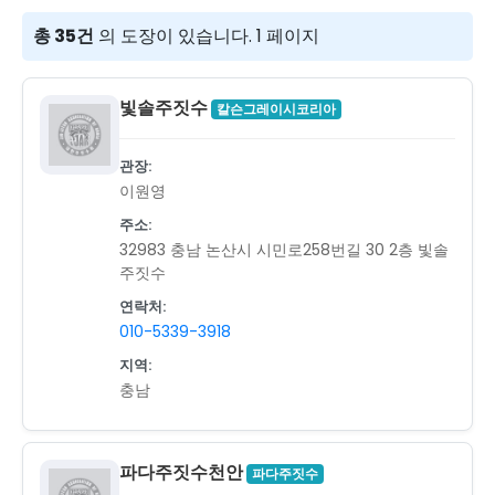
총 35건
의 도장이 있습니다. 1 페이지
빛솔주짓수
칼슨그레이시코리아
관장:
이원영
주소:
32983 충남 논산시 시민로258번길 30 2층 빛솔
주짓수
연락처:
010-5339-3918
지역:
충남
파다주짓수천안
파다주짓수