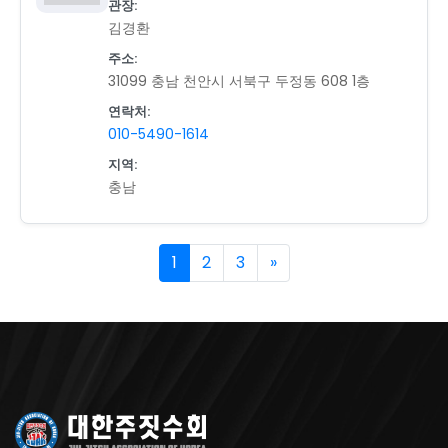
관장:
김경환
주소:
31099 충남 천안시 서북구 두정동 608 1층
연락처:
010-5490-1614
지역:
충남
1
2
3
»