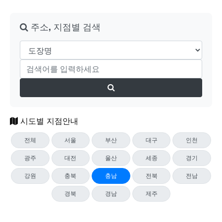
주소, 지점별 검색
시도별 지점안내
전체
서울
부산
대구
인천
광주
대전
울산
세종
경기
강원
충북
충남
전북
전남
경북
경남
제주