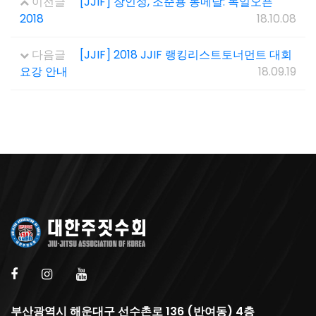
이전글
[JJIF] 장인성, 조준용 동메달: 독일오픈
2018
18.10.08
다음글
[JJIF] 2018 JJIF 랭킹리스트토너먼트 대회
요강 안내
18.09.19
부산광역시 해운대구 선수촌로 136 (반여동) 4층