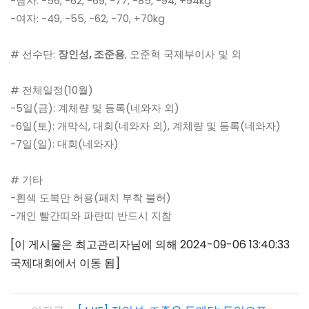
-남자: -56, -62, -69, -77, -85, -94, +94kg
-여자: -49, -55, -62, -70, +70kg
# 선수단:
장인성, 조준용
, 오준혁 국제부이사 및 외
# 전체일정(10월)
-5일(금): 계체량 및 등록(네와자 외)
-6일(토): 개막식, 대회(네와자 외), 계체량 및 등록(네와자)
-7일(일): 대회(네와자)
# 기타
-흰색 도복만 허용(패치 부착 불허)
-개인 빨간띠와 파란띠 반드시 지참
[이 게시물은 최고관리자님에 의해 2024-09-06 13:40:33
국제대회에서 이동 됨]