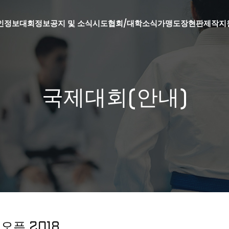
인정보
대회정보
공지 및 소식
시도협회/대학소식
가맹도장현판제작지
국제대회(안내)
일오픈 2018