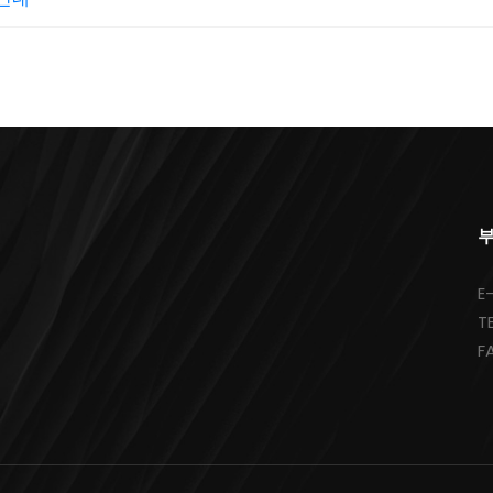
부
E
T
F