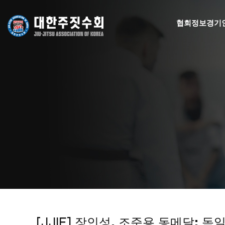
협회정보
경기
[JJIF] 장인성, 조준용 동메달: 독