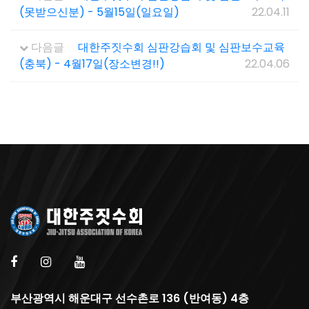
(못받으신분) - 5월15일(일요일)
22.04.11
다음글
대한주짓수회 심판강습회 및 심판보수교육
(충북) - 4월17일(장소변경!!)
22.04.06
부산광역시 해운대구 선수촌로 136 (반여동) 4층