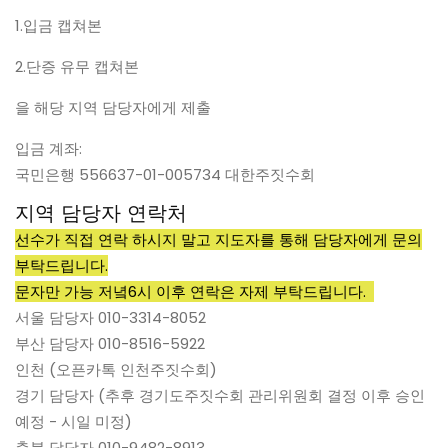
1.입금 캡쳐본
2.단증 유무 캡쳐본
을 해당 지역 담당자에게 제출
입금 계좌:
국민은행 556637-01-005734 대한주짓수회
지역 담당자 연락처
선수가 직접 연락 하시지 말고 지도자를 통해 담당자에게 문의
부탁드립니다.
문자만 가능 저녘6시 이후 연락은 자제 부탁드립니다.
서울 담당자 010-3314-8052
부산 담당자 010-8516-5922
인천 (오픈카톡 인천주짓수회)
경기 담당자 (추후 경기도주짓수회 관리위원회 결정 이후 승인
예정 - 시일 미정)
충북 담당자 010-9482-8913