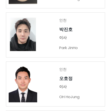
인천
박진호
이사
Park JinHo
인천
오호정
이사
OH HoJung