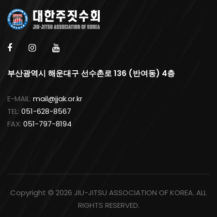
부산광역시 해운대구 선수촌로 136 (반여동) 4층
E-MAIL:
mail@jjak.or.kr
TEL:
051-628-8567
FAX:
051-797-8194
Copyright ©
2026 JIU-JITSU ASSOCIATION OF KOREA. ALL
RIGHTS RESERVED.