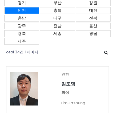
경기
부산
강원
인천
충북
대전
충남
대구
전북
광주
전남
울산
경북
세종
경남
제주
Total 34건
1 페이지
인천
임조영
회장
Lim JoYoung