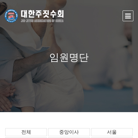
임원명단
전체
중앙이사
서울