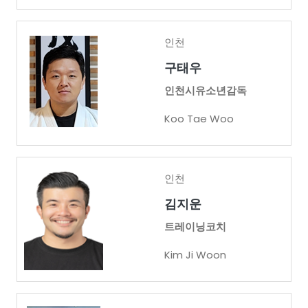
인천
구태우
인천시유소년감독
Koo Tae Woo
인천
김지운
트레이닝코치
Kim Ji Woon