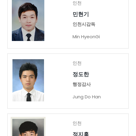
인천
민현기
인천시감독
Min HyeonGi
인천
정도한
행정감사
Jung Do Han
인천
정지홍