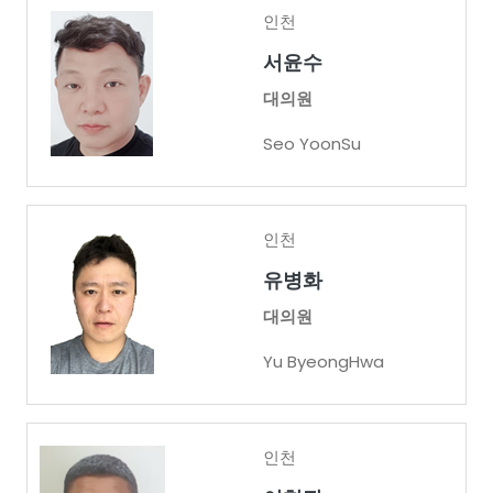
인천
서윤수
대의원
Seo YoonSu
인천
유병화
대의원
Yu ByeongHwa
인천