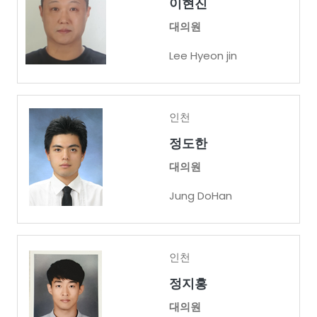
이현진
대의원
Lee Hyeon jin
인천
정도한
대의원
Jung DoHan
인천
정지홍
대의원