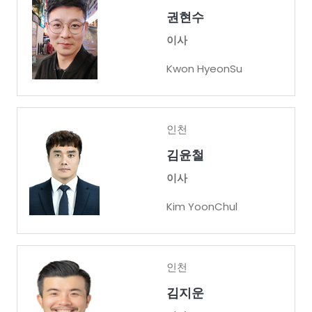
권현수
이사
Kwon HyeonSu
인천
김윤철
이사
Kim YoonChul
인천
김지운