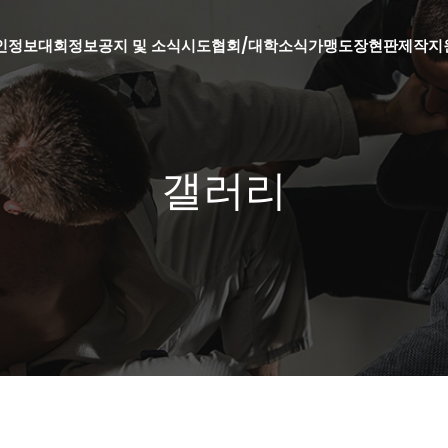
인정보
대회정보
공지 및 소식
시도협회/대학소식
가맹도장현판제작지
갤러리