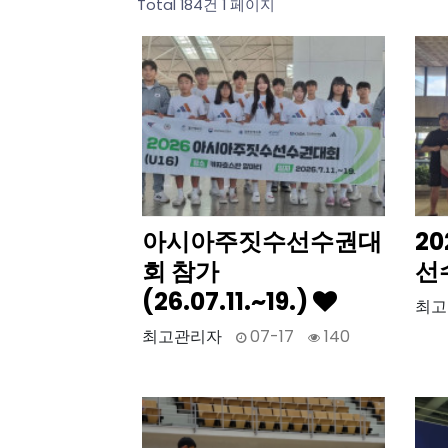
Total 184건
1 페이지
아시아주짓수선수권대
2
회 참가
선
(26.07.11.~19.)
최고
최고관리자
07-17
140