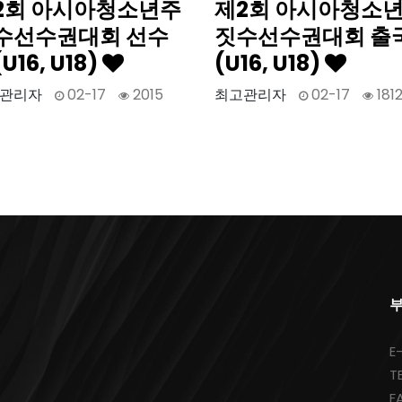
2회 아시아청소년주
제2회 아시아청소
수선수권대회 선수
짓수선수권대회 출
U16, U18)
(U16, U18)
관리자
02-17
2015
최고관리자
02-17
181
부
E
T
F