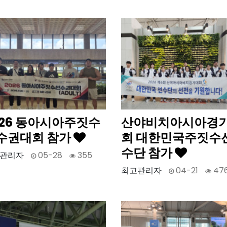
026 동아시아주짓수
산야비치아시아경
수권대회 참가
회 대한민국주짓수
수단 참가
관리자
05-28
355
최고관리자
04-21
47