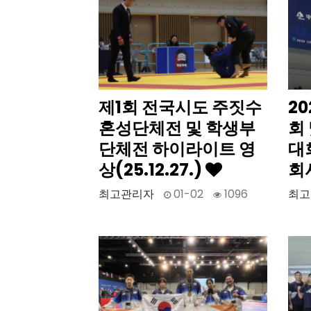
제1회 전국시도 주짓수
2
혼성단체전 및 학생부
회
단체전 하이라이트 영
대
상(25.12.27.)
회사
최고관리자
01-02
1096
최고