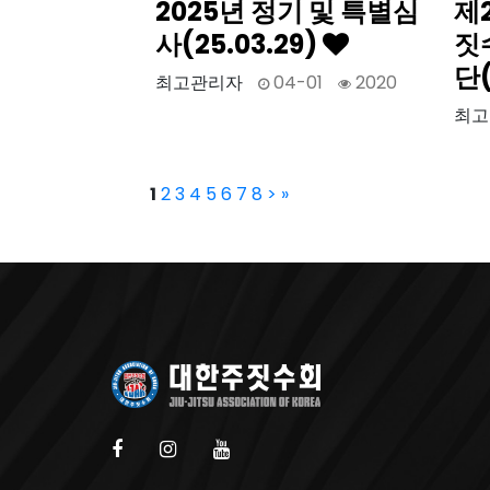
2025년 정기 및 특별심
제
사(25.03.29)
짓
단(
최고관리자
04-01
2020
최고
1
2
3
4
5
6
7
8
>
»