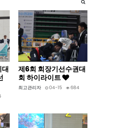
기대
제6회 회장기선수권대
선
회 하이라이트
최고관리자
04-15
684
6