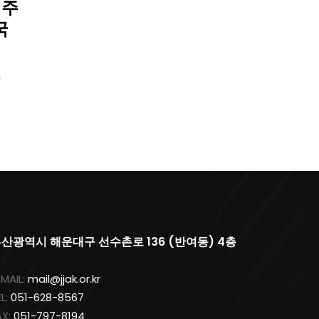
년주
국
2
산광역시 해운대구 선수촌로 136 (반여동) 4층
-MAIL:
mail@jjak.or.kr
EL:
051-628-8567
AX:
051-797-8194