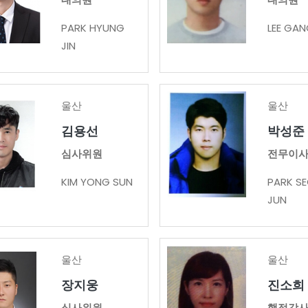
PARK HYUNG
LEE GAN
JIN
울산
울산
김용선
박성준
심사위원
전무이
KIM YONG SUN
PARK S
JUN
울산
울산
장지웅
진소희
심사위원
행정감