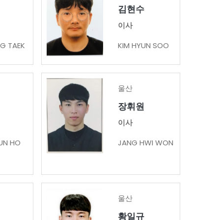
김현수
이사
G TAEK
KIM HYUN SOO
울산
장휘원
이사
UN HO
JANG HWI WON
울산
황일규