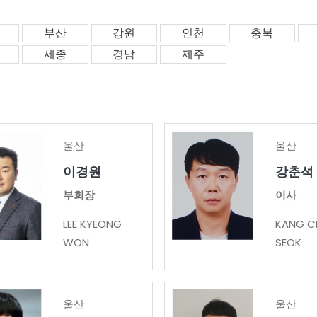
부산
강원
인천
충북
세종
경남
제주
울산
울산
이경원
강춘석
부회장
이사
LEE KYEONG
KANG C
WON
SEOK
울산
울산