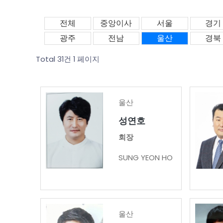
전체
중앙이사
서울
경기
광주
전남
울산
경북
Total 31건
1 페이지
울산
성연호
회장
SUNG YEON HO
울산