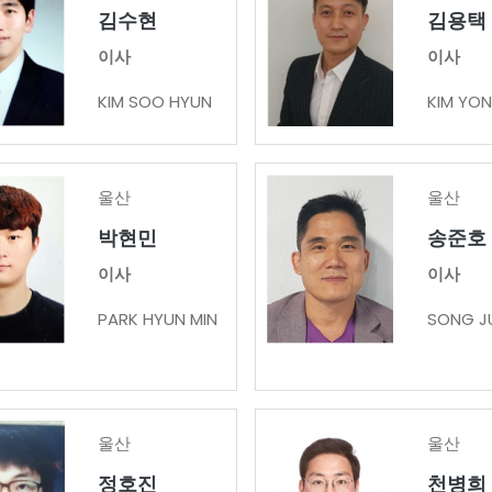
김수현
김용택
이사
이사
KIM SOO HYUN
KIM YON
울산
울산
박현민
송준호
이사
이사
PARK HYUN MIN
SONG J
울산
울산
정호진
천병희