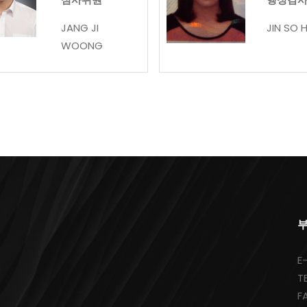
JANG JI
JIN SO H
WOONG
부
E
T
F