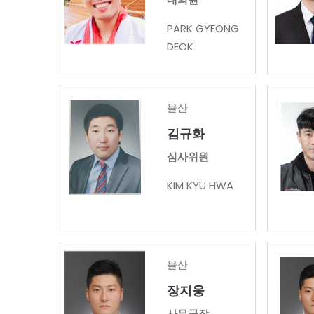
PARK GYEONG
DEOK
울산
김규화
심사위원
KIM KYU HWA
울산
장지웅
사무국장