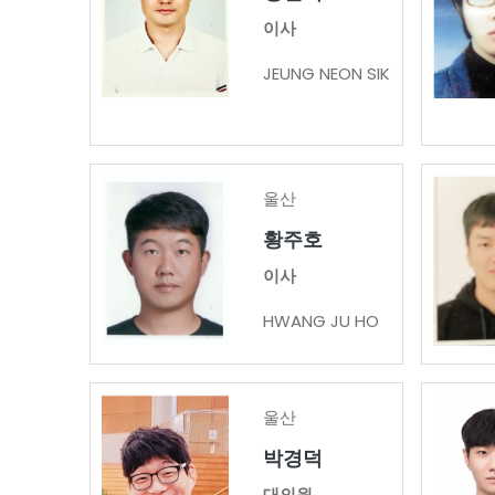
이사
JEUNG NEON SIK
울산
황주호
이사
HWANG JU HO
울산
박경덕
대의원