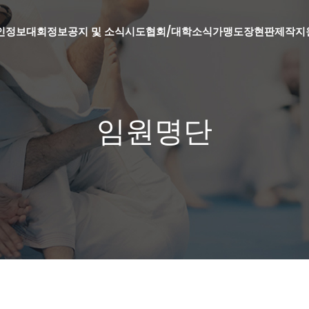
인정보
대회정보
공지 및 소식
시도협회/대학소식
가맹도장현판제작지
임원명단