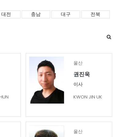
대전
충남
대구
전북
울산
권진욱
이사
HUN
KWON JIN UK
울산