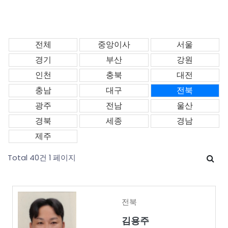
전체
중앙이사
서울
경기
부산
강원
인천
충북
대전
충남
대구
전북
광주
전남
울산
경북
세종
경남
제주
Total 40건
1 페이지
전북
김용주