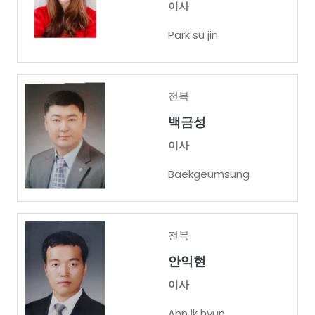
이사
Park su jin
전북
백금성
이사
Baekgeumsung
전북
안익현
이사
Ahn ik hyun