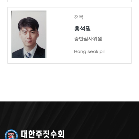
전북
홍석필
승단심사위원
Hong seok pil