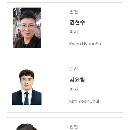
인천
권현수
이사
Kwon HyeonSu
인천
김윤철
이사
Kim YoonChul
인천