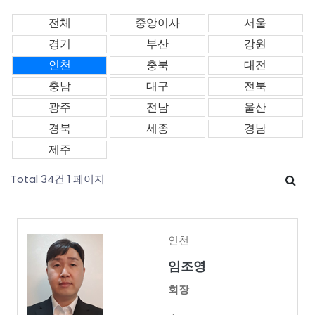
전체
중앙이사
서울
경기
부산
강원
인천
충북
대전
충남
대구
전북
광주
전남
울산
경북
세종
경남
제주
Total 34건
1 페이지
인천
임조영
회장