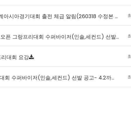
2026 제20회 아이치-나고야하계아시아경기대회 출전 체급 알림(260318 수정본 - 체급추가)
[선발공고] 2025 메디테라니안 오픈 그랑프리대회 수퍼바이저(인솔,세컨드) 선발 공고- 5.13까지 접수마…
프리대회 요강
[선발공고] 제9회 아시아선수권대회 수퍼바이저(인솔,세컨드) 선발 공고- 4.2까지 접수마감