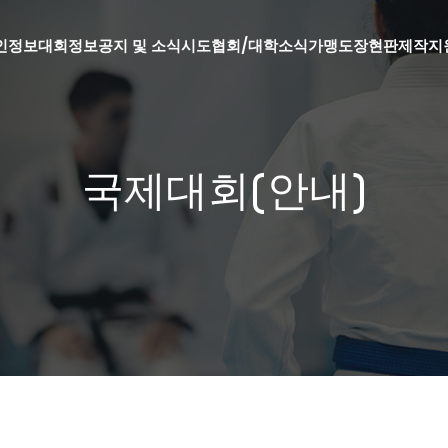
인정보
대회정보
공지 및 소식
시도협회/대학소식
가맹도장현판제작지
국제대회(안내)