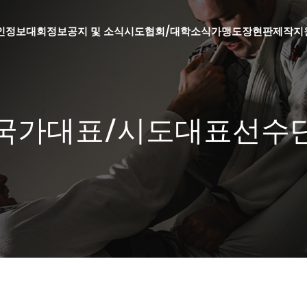
인정보
대회정보
공지 및 소식
시도협회/대학소식
가맹도장현판제작지
국가대표/시도대표선수