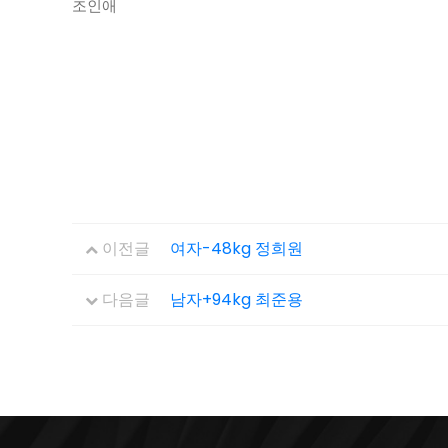
조인애
이전글
여자-48kg 정희원
다음글
남자+94kg 최준용