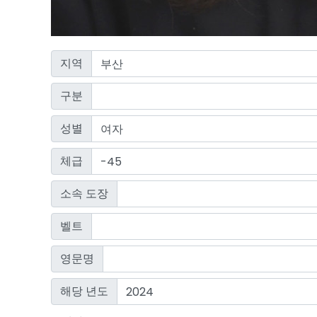
지역
구분
성별
체급
소속 도장
벨트
영문명
해당 년도