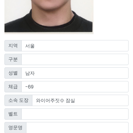
지역
구분
성별
체급
소속 도장
벨트
영문명