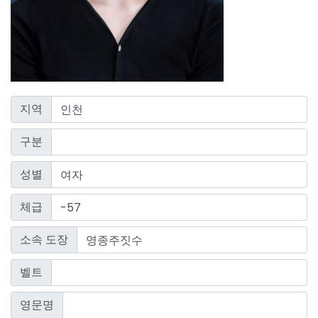
지역
구분
성별
체급
소속 도장
벨트
영문명