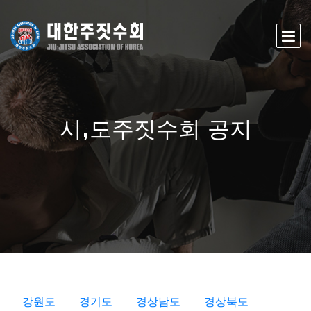
시,도주짓수회 공지
강원도
경기도
경상남도
경상북도