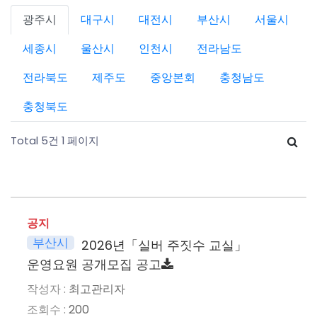
광주시
대구시
대전시
부산시
서울시
세종시
울산시
인천시
전라남도
전라북도
제주도
중앙본회
충청남도
충청북도
Total 5건
1 페이지
공지
부산시
2026년「실버 주짓수 교실」
운영요원 공개모집 공고
최고관리자
200