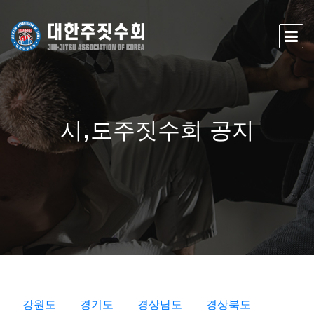
시,도주짓수회 공지
강원도
경기도
경상남도
경상북도