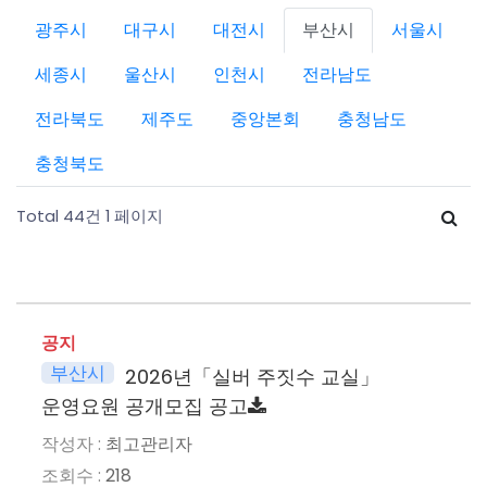
광주시
대구시
대전시
부산시
서울시
세종시
울산시
인천시
전라남도
전라북도
제주도
중앙본회
충청남도
충청북도
Total 44건
1 페이지
공지
부산시
2026년「실버 주짓수 교실」
운영요원 공개모집 공고
최고관리자
218