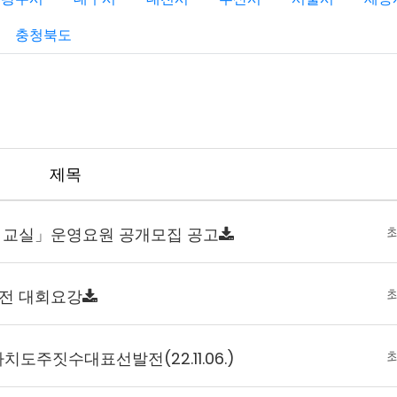
충청북도
제목
수 교실」운영요원 공개모집 공고
발전 대회요강
도주짓수대표선발전(22.11.06.)