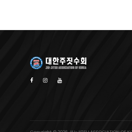
Copyright ©
2026 JIU-JITSU ASSOCIATION OF KO