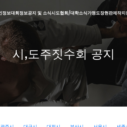
인정보
대회정보
공지 및 소식
시도협회/대학소식
가맹도장현판제작지
시,도주짓수회 공지
광주시
대구시
대전시
부산시
서울시
세종