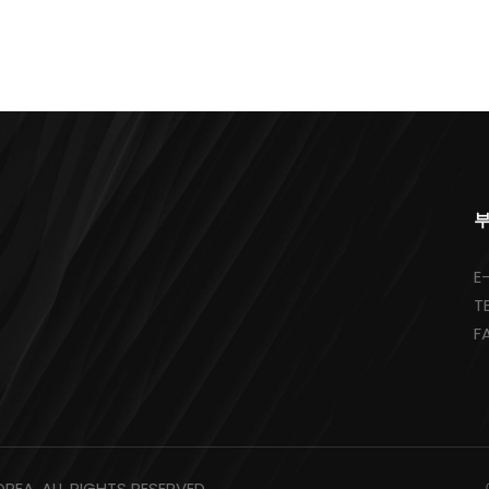
부
E
T
F
REA. ALL RIGHTS RESERVED.