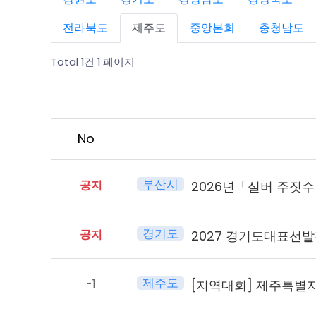
전라북도
제주도
중앙본회
충청남도
Total 1건
1 페이지
No
부산시
공지
2026년「실버 주짓
경기도
공지
2027 경기도대표선
제주도
-1
[지역대회] 제주특별자치