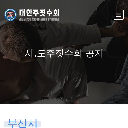
시,도주짓수회 공지
부산시