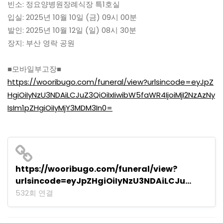
빈소: 정요양병원장례식장 특1호실
입실: 2025년 10월 10일 (금) 09시 00분
발인: 2025년 10월 12일 (일) 08시 30분
장지: 부산 영락 공원
■모바일부고장■
https://wooribugo.com/funeral/view?urlsincode=eyJpZ
HgiOiIyNzU3NDAiLCJuZ3QiOiIxIiwibW5faWR4IjoiMjI2NzAzNy
IsIm1pZHgiOiIyMjY3MDM3In0=
https://wooribugo.com/funeral/view?
urlsincode=eyJpZHgiOiIyNzU3NDAiLCJu…
532회 연결