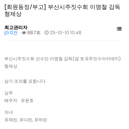
[회원동정/부고] 부산시주짓수회 이명철 감독
형제상
최고관리자
0건
887회
25-10-10 10:48
부산시주짓수회 선수단 이명철 감독(겸 토곡주짓수아카데미)
형제상
삼가 조의를 표합니다.
상주
배우자 유윤호
자녀
유채린, 유다린, 유하린