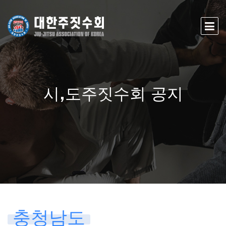
시,도주짓수회 공지
충청남도