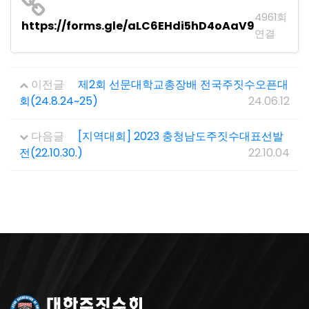
4961회
https://forms.gle/aLC6EHdi5hD4oAaV9
연결
이전글
제2회 선문대학교총장배 전국주짓수오픈대
회(24.8.24~25)
24.06.12
다음글
[지역대회] 2023 충청남도주짓수대표선발
전(22.10.30.)
22.10.04