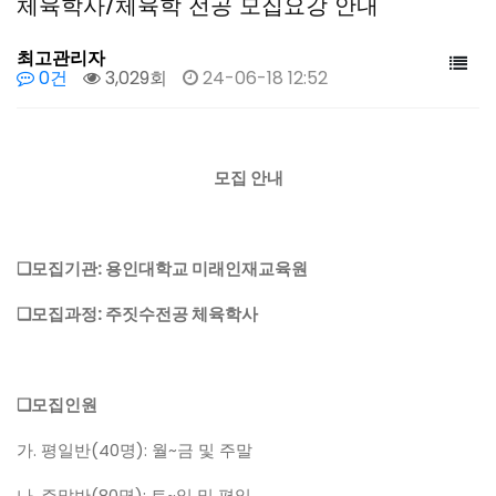
체육학사/체육학 전공 모집요강 안내
최고관리자
0건
3,029회
24-06-18 12:52
모집 안내
❑모집기관: 용인대학교 미래인재교육원
❑모집과정: 주짓수전공 체육학사
❑모집인원
가. 평일반(40명): 월~금 및 주말
나. 주말반(80명): 토~일 및 평일