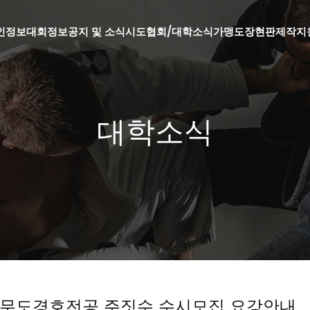
인정보
대회정보
공지 및 소식
시도협회/대학소식
가맹도장현판제작지
대학소식
 무도경호전공 주짓수 수시모집 요강안내